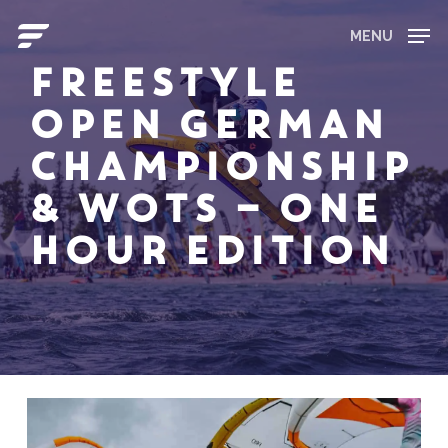
Skip
to
MENU
main
Close
FREESTYLE
content
Menu
OPEN GERMAN
CHAMPIONSHIP
& WOTS – One
Hour Edition