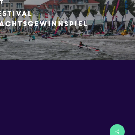
t
estival
achtsgewinnspiel