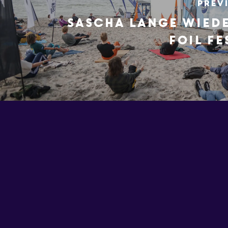
Prev
Sascha Lange wiede
Foil Fe