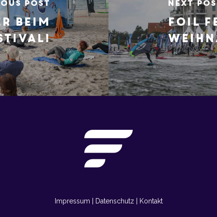
ious Post
Next Pos
r beim
Foil F
stival!
Weihn
Impressum
|
Datenschutz
|
Kontakt