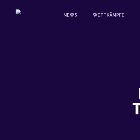
Skip
to
NEWS
WETTKÄMPFE
main
content