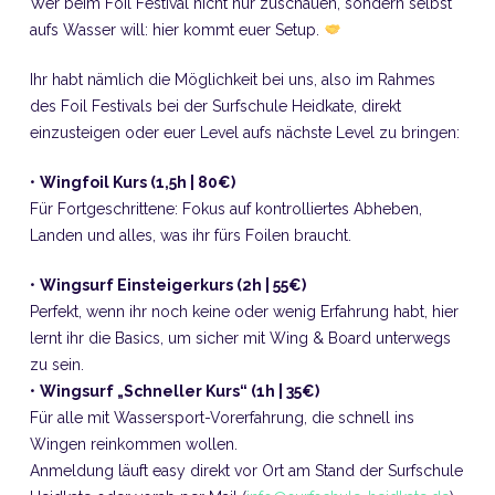
Wer beim Foil Festival nicht nur zuschauen, sondern selbst
aufs Wasser will: hier kommt euer Setup.
Ihr habt nämlich die Möglichkeit bei uns, also im Rahmes
des Foil Festivals bei der Surfschule Heidkate, direkt
einzusteigen oder euer Level aufs nächste Level zu bringen:
•
Wingfoil Kurs (1,5h | 80€)
Für Fortgeschrittene: Fokus auf kontrolliertes Abheben,
Landen und alles, was ihr fürs Foilen braucht.
•
Wingsurf Einsteigerkurs (2h | 55€)
Perfekt, wenn ihr noch keine oder wenig Erfahrung habt, hier
lernt ihr die Basics, um sicher mit Wing & Board unterwegs
zu sein.
•
Wingsurf „Schneller Kurs“ (1h | 35€)
Für alle mit Wassersport-Vorerfahrung, die schnell ins
Wingen reinkommen wollen.
Anmeldung läuft easy direkt vor Ort am Stand der Surfschule