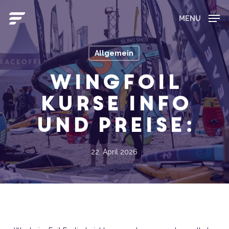
Skip
to
MENU
main
Close
content
Menu
Allgemein
Wingfoil
Kurse Info
und Preise:
22. April 2026