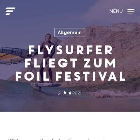
Skip
to
MENU
main
Close
content
Menu
Allgemein
FLYSURFER
fliegt zum
Foil Festival
3. Juni 2021